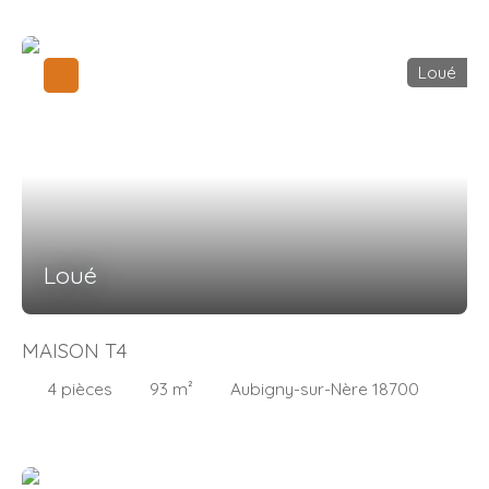
Loué
Loué
MAISON T4
4
pièces
93
m²
Aubigny-sur-Nère 18700