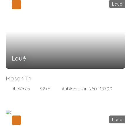
Loué
Loué
Maison T4
4
pièces
92
m²
Aubigny-sur-Nère 18700
Loué