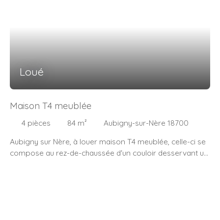
Loué
Maison T4 meublée
4
pièces
84
m²
Aubigny-sur-Nère 18700
Aubigny sur Nère, à louer maison T4 meublée, celle-ci se
compose au rez-de-chaussée d'un couloir desservant un
séjour, une chambre, une cuisine, une salle d'eau, wc. A
l'étage: 2 chambres, un grenier, un dressing. Sous-sol
entier, cave. Pour plus de renseignements, me contacter!