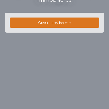
Ouvrir la recherche
Type d'offre
Location
Type de bien
Maison
Localisation
Aubigny-sur-Nère (18700)
Loyer max (€/mois)
Surface min (m²)
Rechercher