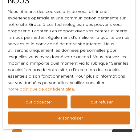
NOUS
Nous utilisons des cookies afin de vous offrir une
expérience optimale et une communication pertinente sur
notre site. Grace à ces technologies, nous pouvons vous
proposer du contenu en rapport avec vos centres d'intérêt.
Ils nous permettent également d'améliorer la qualité de nos
services et la convivialité de notre site internet. Nous
Vendu
utiliserons uniquement les données personnelles pour
lesquelles vous avez donné votre accord. Vous pouvez les
modifier à n'importe quel moment via la rubrique ″Gérer les
cookies″ en bas de notre site, à l'exception des cookies
Maison T2
essentiels à son fonctionnement. Pour plus d'informations
2
pièces
62
m²
Argent-sur-Sauldre 18410
sur vos données personnelles, veuillez consulter
notre politique de confidentialité
.
Située à Argent-sur-Sauldre, cette maison de 62 m², de
plain-pied, est implantée sur un terrain clos de 460 m², à
Tout accepter
Tout refuser
proximité des commodités et des écoles. Intérieur
fonctionnel : Entrée Séjour et salon lumineux Cuisine
Personnaliser
aménagée 1 chambre Salle de bain WC indépendant
Extérieur & équipements : Garage Chauffage au fioul
Vendu
avec chaudière neuve( installation 2024). Cheminée foyer