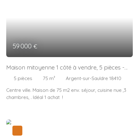
59 000
€
Maison mitoyenne 1 côté à vendre, 5 pièces -
Argent-sur-Sauldre 18410
5
pièces
75
m²
Argent-sur-Sauldre 18410
Centre ville. Maison de 75 m2 env. séjour, cuisine nue ,3
chambres, . Idéal 1 achat !