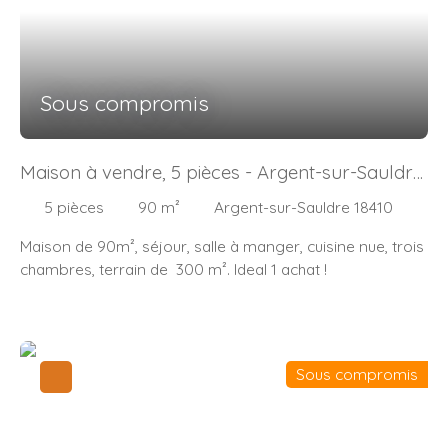
Sous compromis
Maison à vendre, 5 pièces - Argent-sur-Sauldre
18410
5
pièces
90
m²
Argent-sur-Sauldre 18410
Maison de 90m², séjour, salle à manger, cuisine nue, trois
chambres, terrain de 300 m². Ideal 1 achat !
Sous compromis