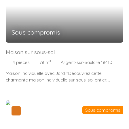
Sous compromis
Maison sur sous-sol
4
pièces
78
m²
Argent-sur-Sauldre 18410
Maison Individuelle avec JardinDécouvrez cette
charmante maison individuelle sur sous-sol entier,
construite en 1966, mais rénovée avec soin pour allier
charme d'antan et confort moderne. Avec ses 78 m²
habitables et son jardin spacieux de 526 m², celle-ci
s'ouvre au rez-de-chaussée sur un couloir desservant un
Sous compromis
séjour avec cheminée , une cuisine aménagée et
équipée, 2 chambres, une salle de bain, wc indépendant.
Au sous-sol, celui-ci partiellement aménagé et