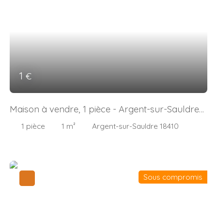
1
€
Maison à vendre, 1 pièce - Argent-sur-Sauldre
18410
1
pièce
1
m²
Argent-sur-Sauldre 18410
Sous compromis