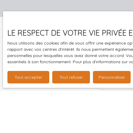
LE RESPECT DE VOTRE VIE PRIVÉE
Nous utilisons des cookies afin de vous offrir une expérience 
rapport avec vos centres d'intérêt. Ils nous permettent également
personnelles pour lesquelles vous avez donné votre accord. Vous
essentiels à son fonctionnement. Pour plus d'informations sur v
Ne manquez plus
mail !
Tout accepter
Tout refuser
Personnaliser
Prénom
Type d'offre
Location
Loyer max (€
J'accepte 