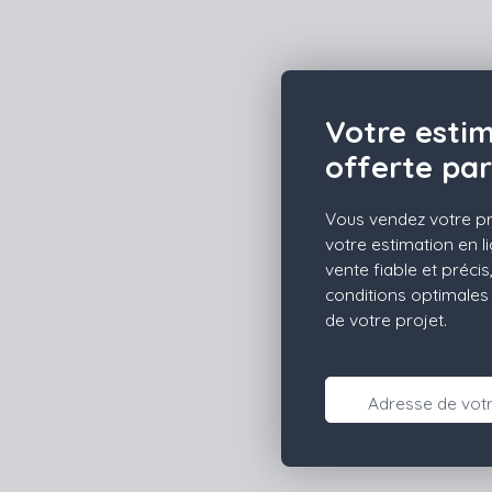
Votre esti
offerte pa
Vous vendez votre p
votre estimation en l
vente fiable et préc
conditions optimales 
de votre projet.
Adresse de votr