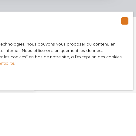
es technologies, nous pouvons vous proposer du contenu en
ite internet. Nous utiliserons uniquement les données
 les cookies″ en bas de notre site, à l'exception des cookies
ntialité
.
t à notre alerte
Saint-Brisson-sur-Loire (45500)
GPD. Si vous ne