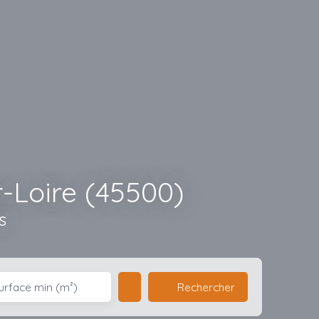
r-Loire (45500)
s
Rechercher
urface min (m²)