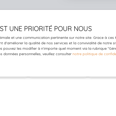
 EST UNE PRIORITÉ POUR NOUS
Vous ne trouvez pas
optimale et une communication pertinente sur notre site. Grace à c
la propriété de vos rêves ?
 d'améliorer la qualité de nos services et la convivialité de notre s
 pouvez les modifier à n'importe quel moment via la rubrique ″Gérer
os données personnelles, veuillez consulter
notre politique de confide
 aucun bien correspondant à votre recherche en vous inscrivan
Nom
Email
Type de bien
Localisation
Maison
/mois)
Surface min (m²)
Pièces min
le traitement de mes données personnelles conformément au R