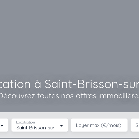
ation à Saint-Brisson-su
Découvrez toutes nos offres immobilière
Localisation
Loyer max (€/mois)
S
Saint-Brisson-sur-Loire (45500)