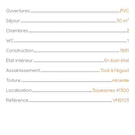
Ouvertures
PVC
Séjour
30
m²
Chambres
2
WC
1
Construction
1891
État intérieur
En bon état
Assainissement
Tout à l'égout
Toiture
récente
Localisation
Souesmes 41300
Référence
VM2103