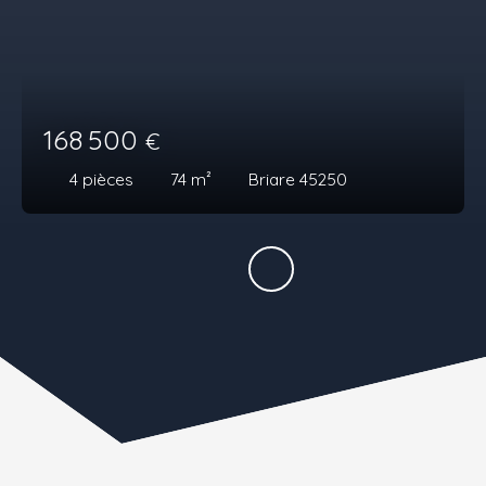
168 500
€
4
pièces
74
m²
Briare 45250