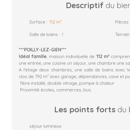
Descriptif
du bie
Surface
:
112
m²
Pièces
Salle de bains
:
1
Terrain
***POILLY-LEZ-GIEN***
Idéal famille
, maison individuelle de
112 m²
comprena
une entrée, une cuisine un séjour, une chambre une sa
A l'étage deux chambres, une salle de bains avec WC
clos de 792 m² avec garage, dépendances, cave et pui
fibre installé, double vitrage, pompe à chaleur
Proximité écoles, commerces, bus.
Les points forts
du 
séjour lumineux