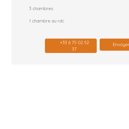
3 chambres
1 chambre au rdc
+33 6 75 02 52
Envoyer
37