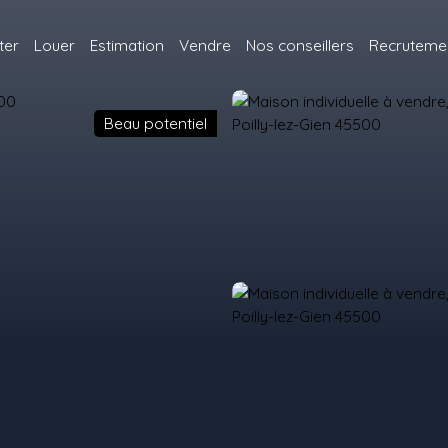
ter
Louer
Estimation
Vendre
Nos conseillers
Recruteme
Beau potentiel