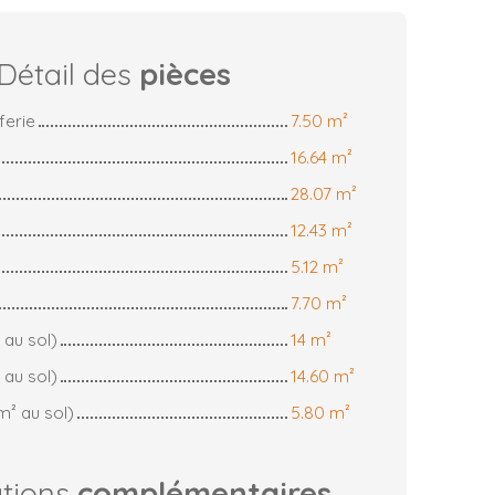
Détail des
pièces
ferie
7.50 m²
16.64 m²
28.07 m²
12.43 m²
5.12 m²
7.70 m²
 au sol)
14 m²
 au sol)
14.60 m²
m² au sol)
5.80 m²
ations
complémentaires