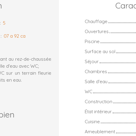
n
Carac
Chauffage
:
5
Ouvertures
:
07 a 92 ca
Piscine
Surface au sol
nt au rez-de-chaussée
Séjour
lle d'eau avec WC;
Chambres
 sur un terrain fleurie
ts en eau.
Salle d'eau
WC
Construction
État intérieur
bien
Cuisine
Ameublement