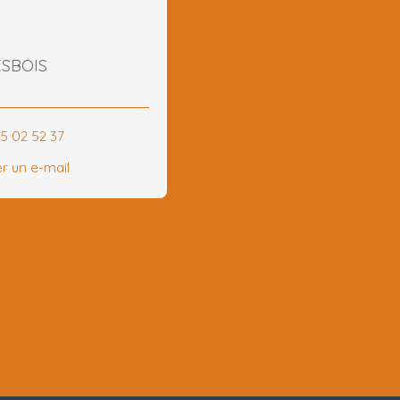
ESBOIS
75 02 52 37
r un e-mail