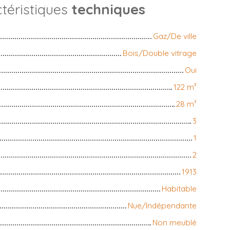
téristiques
techniques
Gaz/De ville
Bois/Double vitrage
Oui
122
m²
28
m²
3
1
2
1913
Habitable
Nue/Indépendante
Non meublé