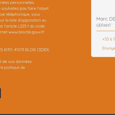
nnées personnelles
ouhaitez pas faire l'objet
ie téléphonique, vous
Marc D
r la liste d'opposition au
GERANT
 l'article L223-1 du code
ernet www.bloctel.gouv.fr
+33 6 
Envoye
CS 61311, 41013 BLOIS CEDEX.
ent de vos données
tre
politique de