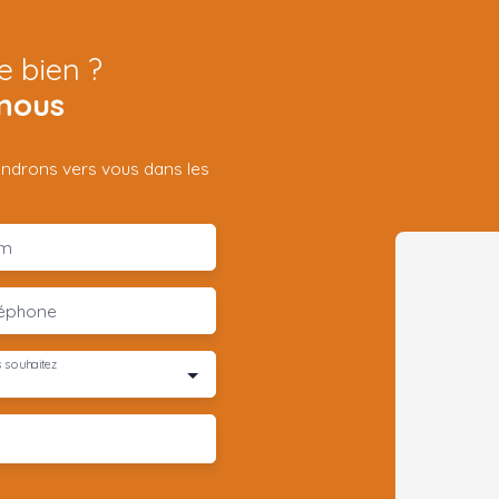
e bien ?
nous
iendrons vers vous dans les
m
léphone
 souhaitez