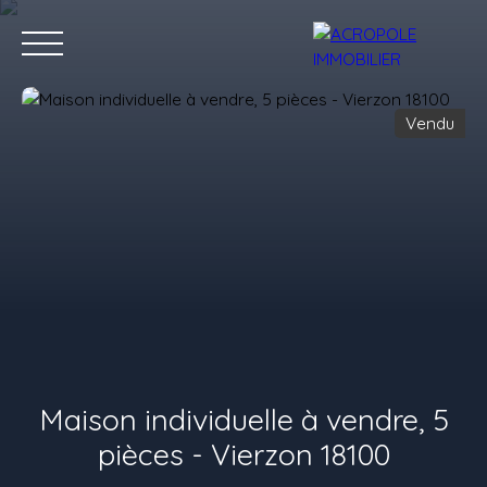
Vendu
Accueil
Acheter
Louer
Estimation
Vendre
Nos consei
Estimation
Maison individuelle à vendre, 5
pièces - Vierzon 18100