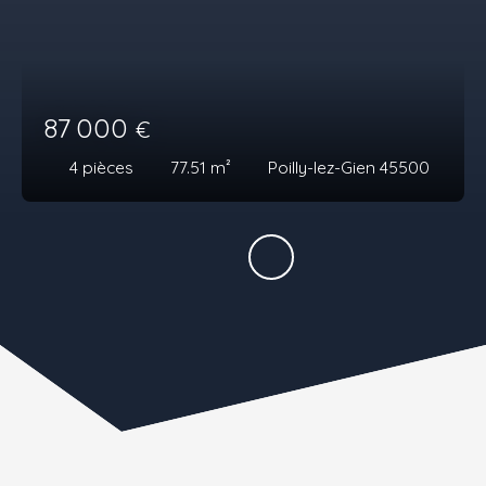
87 000
€
4
pièces
77.51
m²
Poilly-lez-Gien 45500