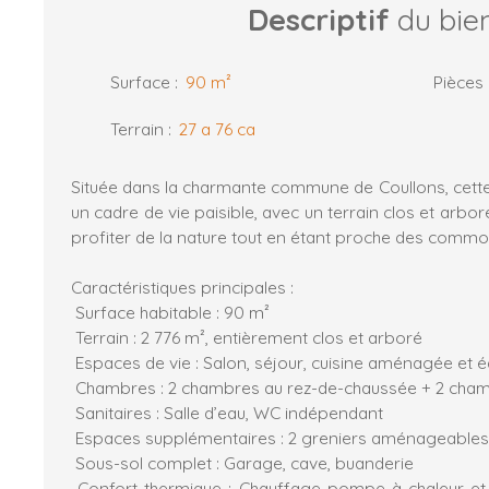
Descriptif
du bie
Surface
:
90
m²
Pièces
Terrain
:
27 a 76 ca
Située dans la charmante commune de Coullons, cett
un cadre de vie paisible, avec un terrain clos et arbor
profiter de la nature tout en étant proche des commo
Caractéristiques principales :
Surface habitable : 90 m²
Terrain : 2 776 m², entièrement clos et arboré
Espaces de vie : Salon, séjour, cuisine aménagée et 
Chambres : 2 chambres au rez-de-chaussée + 2 cham
Sanitaires : Salle d’eau, WC indépendant
Espaces supplémentaires : 2 greniers aménageables
Sous-sol complet : Garage, cave, buanderie
Confort thermique : Chauffage pompe à chaleur et