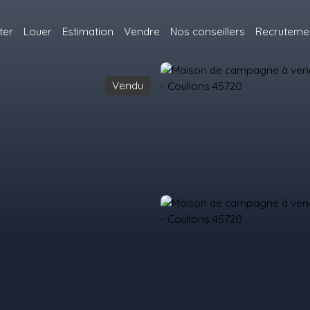
ter
Louer
Estimation
Vendre
Nos conseillers
Recruteme
Vendu