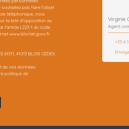
nnées personnelles
ouhaitez pas faire l'objet
ie téléphonique, vous
Virgini
r la liste d'opposition au
Agent co
 l'article L223-1 du code
ernet www.bloctel.gouv.fr
+33 6 
Envoye
CS 61311, 41013 BLOIS CEDEX.
ent de vos données
tre
politique de