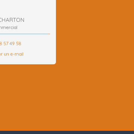
e CHARTON
mmercial
18 57 49 58
r un e-mail