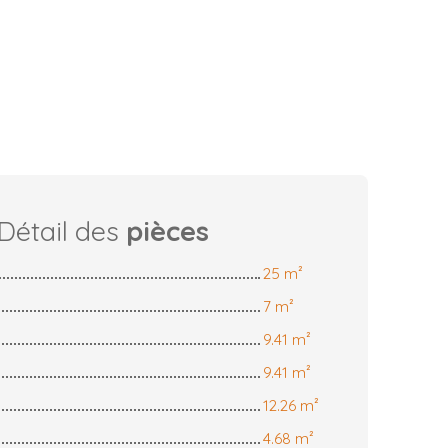
Détail des
pièces
25 m²
7 m²
9.41 m²
9.41 m²
12.26 m²
4.68 m²