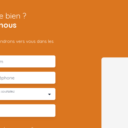
e bien ?
nous
iendrons vers vous dans les
m
léphone
 souhaitez