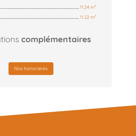
11.24 m²
11.22 m²
ations
complémentaires
Nos honoraires