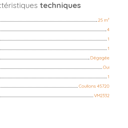
téristiques
techniques
25
m²
4
1
1
Dégagée
Oui
1
Coullons 45720
VM2332