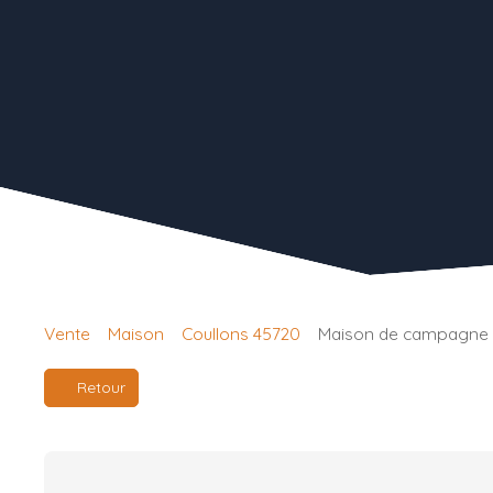
Vente
Maison
Coullons 45720
Maison de campagne à
Retour