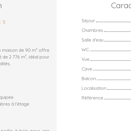
n
Carac
Séjour
:
5
Chambres
Salle d'eau
WC
e maison de 90 m² offre
é de 2 776 m², idéal pour
Vue
dités.
Cave
Balcon
Localisation
équipée
Référence
bres à l’étage
 poêle à bois pour une