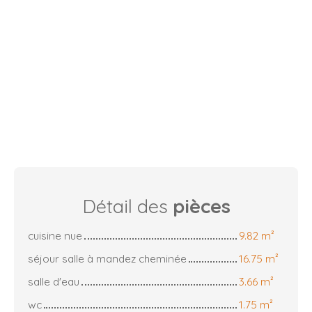
Détail des
pièces
cuisine nue
9.82 m²
séjour salle à mandez cheminée
16.75 m²
salle d'eau
3.66 m²
wc
1.75 m²