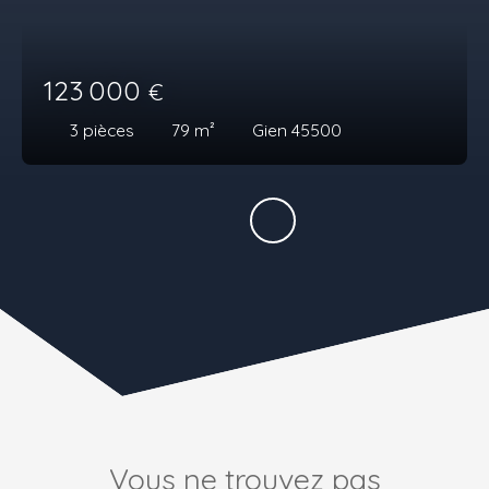
123 000
€
3
pièces
79
m²
Gien 45500
Vous ne trouvez pas