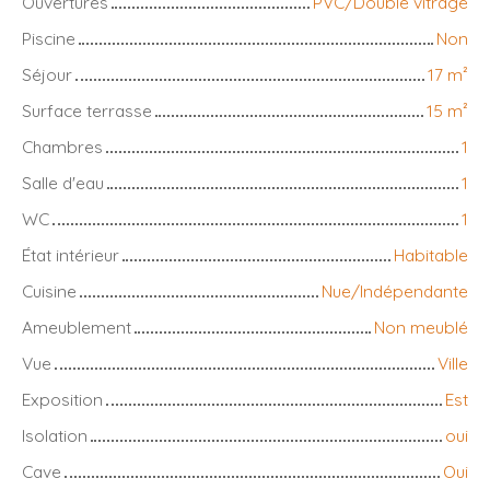
Ouvertures
PVC/Double vitrage
Piscine
Non
Séjour
17
m²
Surface terrasse
15
m²
Chambres
1
Salle d'eau
1
WC
1
État intérieur
Habitable
Cuisine
Nue/Indépendante
Ameublement
Non meublé
Vue
Ville
Exposition
Est
Isolation
oui
Cave
Oui