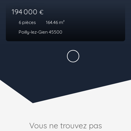
194 000
€
6
pièces
164.46
m²
Poilly-lez-Gien 45500
Vous ne trouvez pas