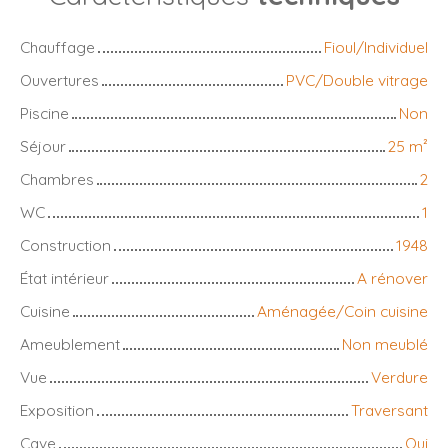
Chauffage
Fioul/Individuel
Ouvertures
PVC/Double vitrage
Piscine
Non
Séjour
25
m²
Chambres
2
WC
1
Construction
1948
État intérieur
A rénover
Cuisine
Aménagée/Coin cuisine
Ameublement
Non meublé
Vue
Verdure
Exposition
Traversant
Cave
Oui