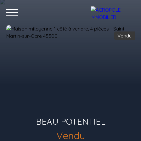
Vendu
Accueil
Acheter
Louer
Estimation
Vendre
Nos consei
Estimation
BEAU POTENTIEL
Vendu