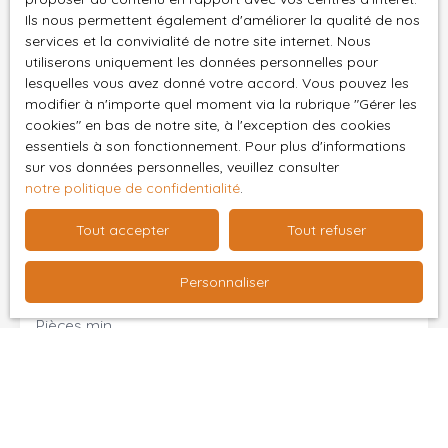
Email
Ils nous permettent également d'améliorer la qualité de nos
services et la convivialité de notre site internet. Nous
Type d'offre
utiliserons uniquement les données personnelles pour
Vente
lesquelles vous avez donné votre accord. Vous pouvez les
modifier à n'importe quel moment via la rubrique ″Gérer les
Type de bien
Maison
cookies″ en bas de notre site, à l'exception des cookies
essentiels à son fonctionnement. Pour plus d'informations
Localisation
sur vos données personnelles, veuillez consulter
Ménétréol-sous-Sancerre (18300)
notre politique de confidentialité
.
Budget max (€)
Tout accepter
Tout refuser
Surface min (m²)
Personnaliser
Pièces min
J'accepte le traitement de mes données
personnelles conformément au RGPD. Si vous ne
souhaitez pas faire l'objet de prospection
commerciale par voie téléphonique, vous pouvez