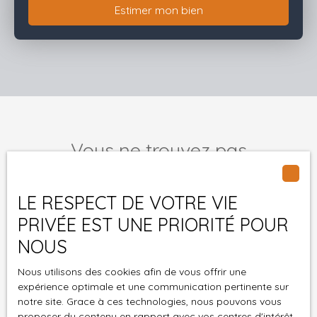
Estimer mon bien
Vous ne trouvez pas
la propriété de vos rêves ?
LE RESPECT DE VOTRE VIE
Ne manquez plus aucun bien correspondant à votre
PRIVÉE EST UNE PRIORITÉ POUR
recherche en vous inscrivant à notre alerte mail !
NOUS
Prénom
Nous utilisons des cookies afin de vous offrir une
expérience optimale et une communication pertinente sur
Nom
notre site. Grace à ces technologies, nous pouvons vous
proposer du contenu en rapport avec vos centres d'intérêt.