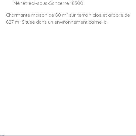
Ménétréol-sous-Sancerre 18300
Charmante maison de 80 m² sur terrain clos et arboré de
827 m² Située dans un environnement calme, à
seulement 5 minutes de Sancerre, cette maison vous
séduira par son jardin entièrement clôturé et planté
d’arbres fruitiers. Au rez-de-chaussée : Entrée Séjour
lumineux avec cheminée insert 1 chambre WC
indépendant À l’étage : 1 chambre avec dressing Salle
d’eau Grenier aménageable Les plus : Garage de 30 m²
Belle terrasse Électricité et isolation refaites Murs
phoniques, double vitrage Raccordée à l’assainissement
collectif Une visite s’impose ! Pour plus d’informations ou
pour organiser une visite, contactez-moi dès maintenant.