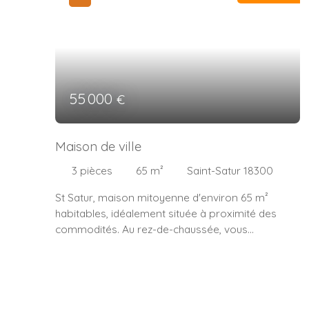
55 000
€
Maison de ville
3
pièces
65
m²
Saint-Satur 18300
St Satur, maison mitoyenne d'environ 65 m²
habitables, idéalement située à proximité des
commodités. Au rez-de-chaussée, vous
découvrirez une entrée ouvrant sur un agréable
séjour équipé d'une cheminée avec insert, ainsi
qu'une cuisine ouverte, aménagée . Au premier
étage, un palier dessert une chambre ainsi qu'une
salle d'eau avec WC. Au deuxième étage, une