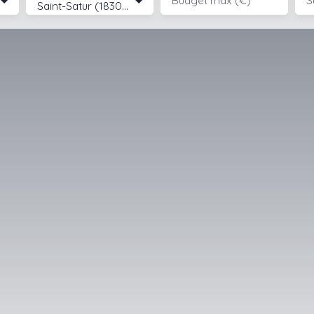
Budget max (€)
S
Saint-Satur (18300)