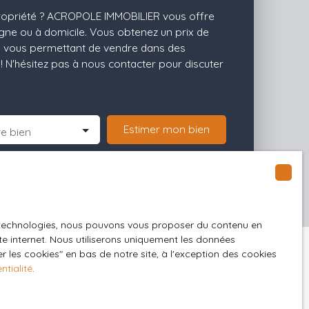
ropriété ? ACROPOLE IMMOBILIER vous offre
igne ou à domicile. Vous obtenez un prix de
is, vous permettant de vendre dans des
! N'hésitez pas à nous contacter pour discuter
Estimer mon bien
e bien
es technologies, nous pouvons vous proposer du contenu en
ite internet. Nous utiliserons uniquement les données
 les cookies″ en bas de notre site, à l'exception des cookies
ntialité
.