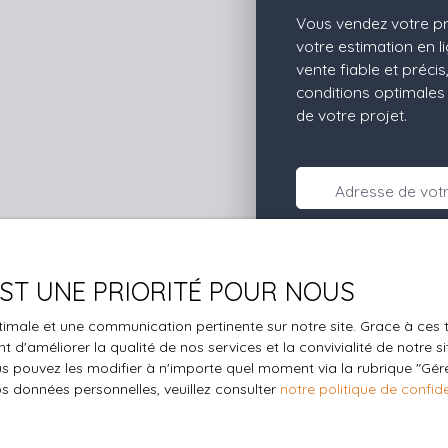
Vous vendez votre p
votre estimation en l
vente fiable et préc
conditions optimales 
de votre projet.
Adresse de votr
 EST UNE PRIORITÉ POUR NOUS
optimale et une communication pertinente sur notre site. Grace à c
 d'améliorer la qualité de nos services et la convivialité de notre s
 pouvez les modifier à n'importe quel moment via la rubrique ″Gérer
os données personnelles, veuillez consulter
notre politique de confide
Vous ne trouvez pas
la propriété de vos rêves ?