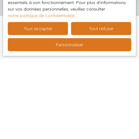
essentiels à son fonctionnement. Pour plus d'informations
sur vos données personnelles, veuillez consulter
notre politique de confidentialité
.
Tout accepter
Tout refuser
Vous ne trouvez pas
Personnaliser
la propriété de vos rêves ?
Ne manquez plus aucun bien correspondant à votre
recherche en vous inscrivant à notre alerte mail !
Prénom
Nom
Email
Type d'offre
Vente