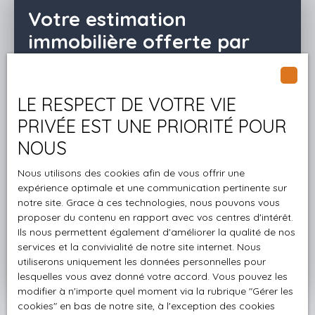
Votre estimation
immobilière offerte par
ACROPOLE IMMOBILIER
Vous vendez votre propriété ? ACROPOLE
LE RESPECT DE VOTRE VIE
IMMOBILIER vous offre votre estimation en ligne ou
PRIVÉE EST UNE PRIORITÉ POUR
à domicile. Vous obtenez un prix de vente fiable et
NOUS
précis, vous permettant de vendre dans des
conditions optimales ! N'hésitez pas à nous
Nous utilisons des cookies afin de vous offrir une
contacter pour discuter de votre projet.
expérience optimale et une communication pertinente sur
notre site. Grace à ces technologies, nous pouvons vous
proposer du contenu en rapport avec vos centres d'intérêt.
Adresse de votre bien
Ils nous permettent également d'améliorer la qualité de nos
services et la convivialité de notre site internet. Nous
utiliserons uniquement les données personnelles pour
Estimer mon bien
lesquelles vous avez donné votre accord. Vous pouvez les
modifier à n'importe quel moment via la rubrique ″Gérer les
cookies″ en bas de notre site, à l'exception des cookies