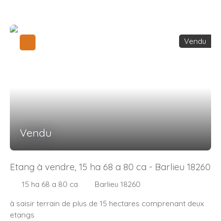
immédiate du centre-ville, des commodités et des écoles.
Le terrain est constructible sur 200 m² d’emprise au sol
et bénéficie de l’ensemble des viabilités : -
assainissement - raccordement à l’eau - raccordement
Vendu
électrique - raccordement à la fibre. Idéal pour un projet
de construction dans un environnement agréable et
pratique au quotidien. Pour toutes informations
complémentaires ou pour organiser une visite, merci de
me contacter.
Vendu
Etang à vendre, 15 ha 68 a 80 ca - Barlieu 18260
15 ha 68 a 80 ca
Barlieu 18260
à saisir terrain de plus de 15 hectares comprenant deux
etangs